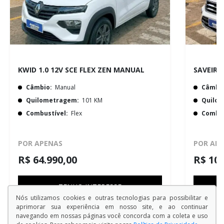
KWID 1.0 12V SCE FLEX ZEN MANUAL
Câmbio:
Manual
Câmbio
Quilometragem:
101 KM
Quilo
Combustível:
Flex
Combus
POR APENAS
POR AP
R$ 64.990,00
R$ 102
TENHO INTERESSE
Nós utilizamos cookies e outras tecnologias para possibilitar e
aprimorar sua experiência em nosso site, e ao continuar
navegando em nossas páginas você concorda com a coleta e uso