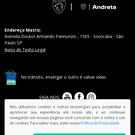
Endereço Matriz:
Avenida Doutor Armando Pannunzio , 1505 - Sorocaba - São
Paulo-SP
Aviso de Texto Legal
No trânsito, enxergar o outro é salvar vidas.
SIGA-NOS:
Nós utilizamos cookies e outras tecnologias para possibilitar e
aprimorar sua experiência em nosso site, e ao continuar
navegando em nossas páginas você concorda com a coleta e uso
de cookies. Para saber mais, visite nossa
Política de Privacidade
.
© Copyright 2026