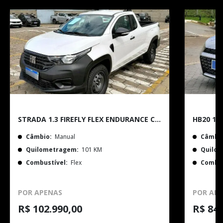
STRADA 1.3 FIREFLY FLEX ENDURANCE CS MANUAL
Câmbio:
Manual
Câmbio
Quilometragem:
101 KM
Quilo
Combustível:
Flex
Combus
POR APENAS
POR AP
R$ 102.990,00
R$ 84.