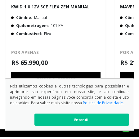
KWID 1.0 12V SCE FLEX ZEN MANUAL
Câmbio:
Manual
Câmbio
Quilometragem:
101 KM
Quilo
Combustível:
Flex
Combus
POR APENAS
POR AP
R$ 65.990,00
R$ 211
TENHO INTERESSE
Nós utilizamos cookies e outras tecnologias para possibilitar e
aprimorar sua experiência em nosso site, e ao continuar
navegando em nossas páginas você concorda com a coleta e uso
de cookies. Para saber mais, visite nossa
Política de Privacidade
.
Entendi!
VER TODOS OS MODELOS