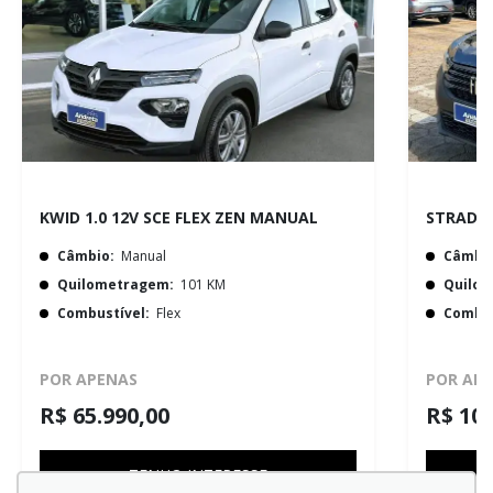
KWID 1.0 12V SCE FLEX ZEN MANUAL
Câmbio:
Manual
Câmbio
Quilometragem:
101 KM
Quilo
Combustível:
Flex
Combus
POR APENAS
POR AP
R$ 65.990,00
R$ 102
TENHO INTERESSE