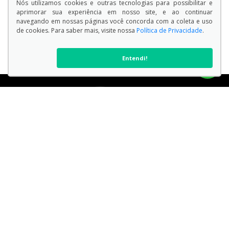
Nós utilizamos cookies e outras tecnologias para possibilitar e
aprimorar sua experiência em nosso site, e ao continuar
navegando em nossas páginas você concorda com a coleta e uso
de cookies. Para saber mais, visite nossa
Política de Privacidade
.
Entendi!
VER TODOS OS MODELOS
Endereço Matriz:
Avenida Doutor Armando Pannunzio , 1505 - Sorocaba - São
Paulo-SP
Aviso de Texto Legal
No trânsito, enxergar o outro é salvar vidas.