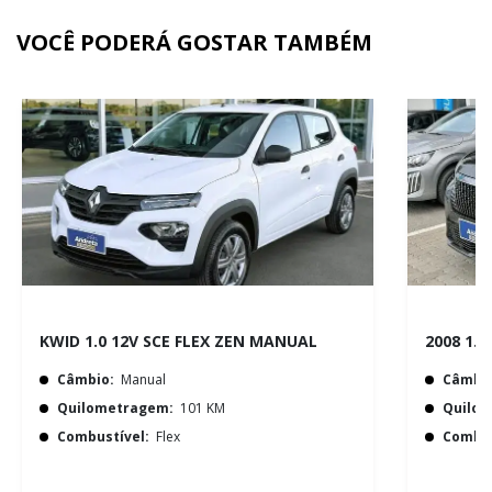
VOCÊ PODERÁ GOSTAR TAMBÉM
KWID 1.0 12V SCE FLEX ZEN MANUAL
2008 1.
Câmbio:
Manual
Câmbio
Quilometragem:
101 KM
Quilo
Combustível:
Flex
Combus