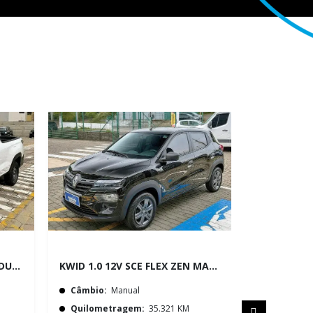
STRADA 1.3 FIREFLY FLEX ENDURANCE CS MANUAL
KWID 1.0 12V SCE FLEX ZEN MANUAL
Câmbio:
Manual
Câmbio:
A
Quilometragem:
35.321 KM
Quilomet