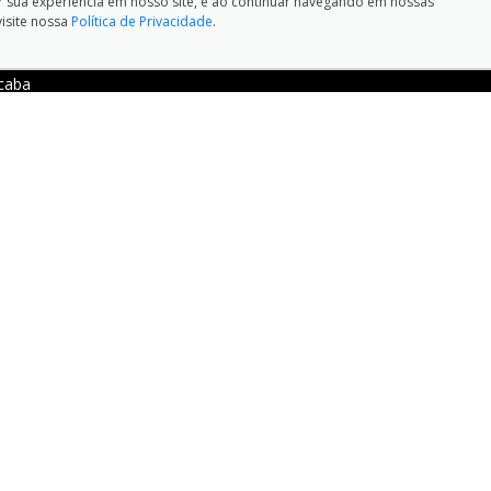
ar sua experiência em nosso site, e ao continuar navegando em nossas
visite nossa
Política de Privacidade
.
caba
LEFONES:
HORÁRIOS DE FUNCIONA
ços:
0800-770-4200
PORT ROYAL SOROCABA:
Royal Sorocaba:
(15) 3229-2800
Vendas: Seg a Sex das 8h às 
das 9h às 16h Oficina: Seg à 
7:30h às 18h
nzio , 1505 - Sorocaba - São Paulo-SP