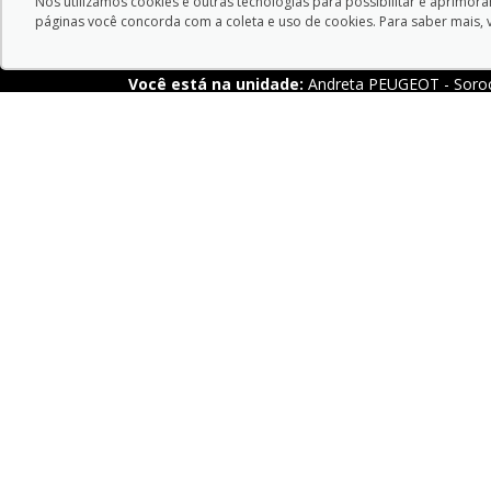
Nós utilizamos cookies e outras tecnologias para possibilitar e aprimor
páginas você concorda com a coleta e uso de cookies. Para saber mais, 
Você está na unidade:
Andreta PEUGEOT - Soro
ENDEREÇO:
TE
Avenida Doutor Armando Pannunzio ,
Servi
1505 - Sorocaba - São Paulo-SP
Port 
CEP: 18050-000
ABRIR MAPA
Endereço Matriz:
Avenida Doutor Armando Pannu
Aviso de Texto Legal