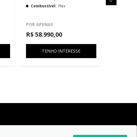
Combustível:
Flex
Combustív
POR APENAS
POR APENA
R$ 58.990,00
R$ 366.9
TENHO INTERESSE
TEN
SIGA-NOS: