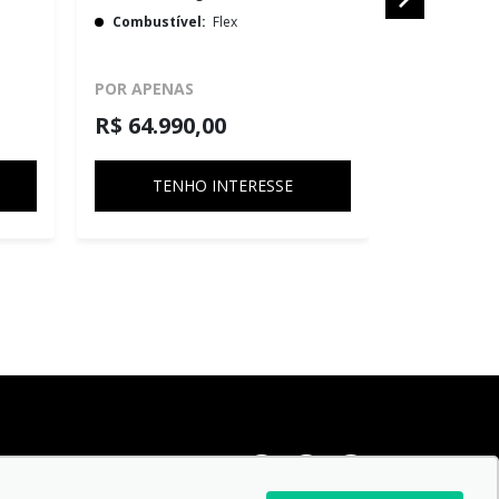
Combustível:
Flex
Combustív
POR APENAS
POR APENA
R$ 64.990,00
R$ 101.9
TENHO INTERESSE
TEN
SIGA-NOS: