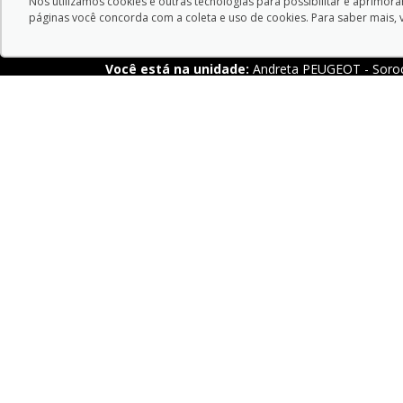
Nós utilizamos cookies e outras tecnologias para possibilitar e aprimor
páginas você concorda com a coleta e uso de cookies. Para saber mais, 
Você está na unidade:
Andreta PEUGEOT - Soro
ENDEREÇO:
T
Avenida Doutor Armando Pannunzio ,
Servi
1505 - Sorocaba - São Paulo-SP
Port 
CEP: 18050-000
ABRIR MAPA
Endereço Matriz:
Avenida Doutor Armando Pannu
Aviso de Texto Legal