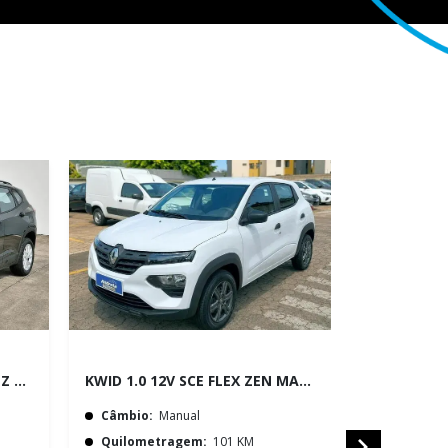
TRACKER 1.0 TURBO FLEX LTZ AUTOMÁTICO
KWID 1.0 12V SCE FLEX ZEN MANUAL
Câmbio:
Manual
Câmbio:
A
Quilometragem:
101 KM
Quilomet