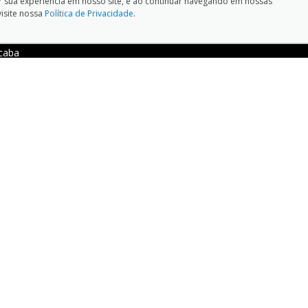
ar sua experiência em nosso site, e ao continuar navegando em nossas
visite nossa
Política de Privacidade
.
caba
ELEFONES:
HORÁRIOS DE FUNCION
ços:
0800-770-4200
PORT ROYAL SOROCABA:
Royal Sorocaba:
(15) 3229-2800
Vendas: Seg a Sex das 8h às 
das 9h às 16h Oficina: Seg à 
7:30h às 18h
nzio , 1505 - Sorocaba - São Paulo-SP