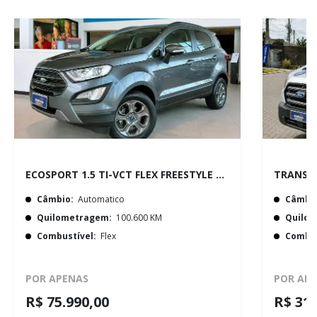
ECOSPORT 1.5 TI-VCT FLEX FREESTYLE AUTOMÁTICO
Câmbio:
Automatico
Câmbio
Quilometragem:
100.600 KM
Quilo
Combustível:
Flex
Combus
POR APENAS
POR AP
R$ 75.990,00
R$ 315