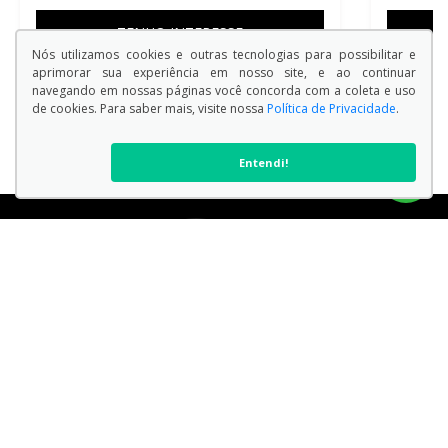
TENHO INTERESSE
Nós utilizamos cookies e outras tecnologias para possibilitar e
aprimorar sua experiência em nosso site, e ao continuar
navegando em nossas páginas você concorda com a coleta e uso
de cookies. Para saber mais, visite nossa
Política de Privacidade
.
Entendi!
VER TODOS OS MODELOS
Endereço Matriz:
Avenida Doutor Armando Pannunzio , 1505 - Sorocaba - São
Paulo-SP
Aviso de Texto Legal