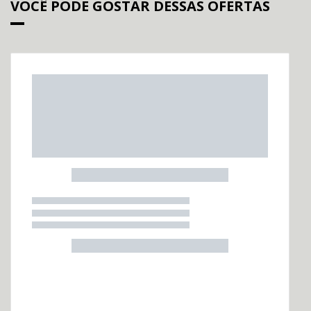
Endereço Matriz:
Avenida Doutor Armando Pannunzio , 1505 - Sorocaba - São
Paulo-SP
Aviso de Texto Legal
No trânsito, enxergar o outro é salvar vidas.
SIGA-NOS:
© Copyright 2026
AutoForce - Todos os direitos reservados.
Confira a nossa
Política de privacidade
.